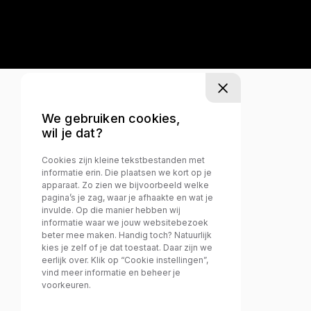
We gebruiken cookies,
wil je dat?
Cookies zijn kleine tekstbestanden met
informatie erin. Die plaatsen we kort op je
apparaat. Zo zien we bijvoorbeeld welke
pagina’s je zag, waar je afhaakte en wat je
invulde. Op die manier hebben wij
informatie waar we jouw websitebezoek
beter mee maken. Handig toch? Natuurlijk
kies je zelf of je dat toestaat. Daar zijn we
eerlijk over. Klik op “Cookie instellingen”,
vind meer informatie en beheer je
voorkeuren.