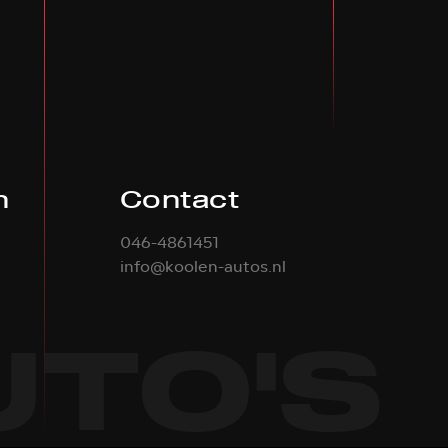
n
Contact
046-4861451
info@koolen-autos.nl
UTO'S