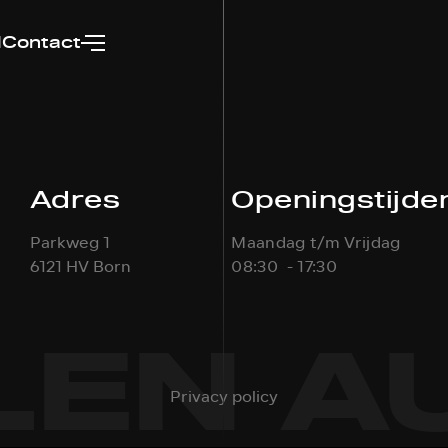
d
Contact
Adres
Openingstijde
Parkweg 1
Maandag t/m Vrijdag
6121 HV Born
08:30 - 17:30
EN A
Privacy policy