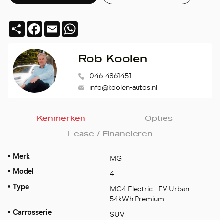
Deel
Facebook
Email
WhatsApp
Rob Koolen
046-4861451
info@koolen-autos.nl
Kenmerken
Opties
Lease / Financieren
Merk
MG
Model
4
Type
MG4 Electric - EV Urban
54kWh Premium
Carrosserie
SUV