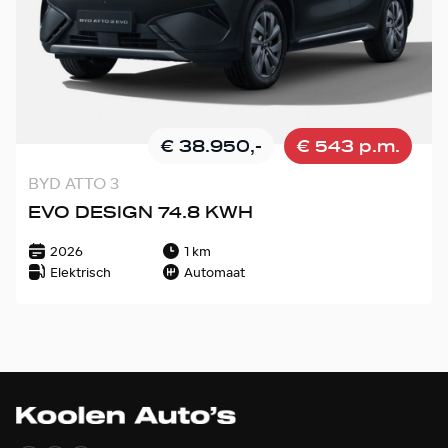
€ 38.950,-
€ 543 p.m.
BYD ATTO 3
EVO DESIGN 74.8 KWH
2026
1 km
Elektrisch
Automaat