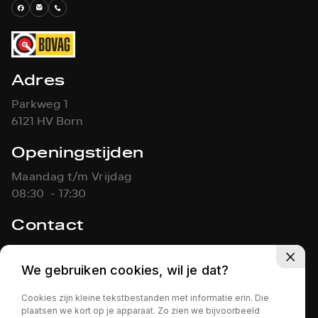
Adres
Parkweg 1
6121 HV Born
Openingstijden
Maandag t/m Vrijdag
08:30 - 17:30
Contact
046-4861451
info@koolen-autos.nl
We gebruiken cookies, wil je dat?
Cookies zijn kleine tekstbestanden met informatie erin. Die
KOOLEN AUTO'S
Privacy policy
plaatsen we kort op je apparaat. Zo zien we bijvoorbeeld