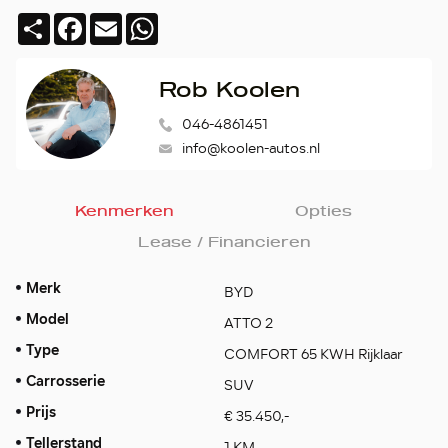
Deel
Facebook
Email
WhatsApp
Rob Koolen
046-4861451
info@koolen-autos.nl
Kenmerken
Opties
Lease / Financieren
Merk
BYD
Model
ATTO 2
Type
COMFORT 65 KWH Rijklaar
Carrosserie
SUV
Prijs
€ 35.450,-
Tellerstand
1 KM