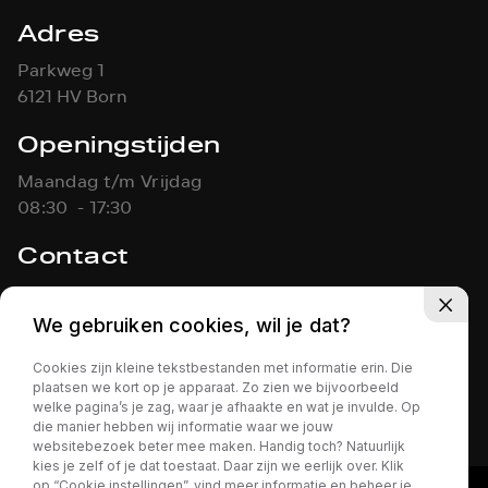
Adres
Parkweg 1
6121 HV Born
Openingstijden
Maandag t/m Vrijdag
08:30 - 17:30
Contact
046-4861451
info@koolen-autos.nl
We gebruiken cookies, wil je dat?
Cookies zijn kleine tekstbestanden met informatie erin. Die
KOOLEN AUTO'S
Privacy policy
plaatsen we kort op je apparaat. Zo zien we bijvoorbeeld
welke pagina’s je zag, waar je afhaakte en wat je invulde. Op
die manier hebben wij informatie waar we jouw
websitebezoek beter mee maken. Handig toch? Natuurlijk
kies je zelf of je dat toestaat. Daar zijn we eerlijk over. Klik
op “Cookie instellingen”, vind meer informatie en beheer je