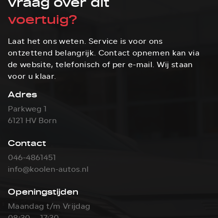
vraag over dit
voertuig?
Laat het ons weten. Service is voor ons
ontzettend belangrijk. Contact opnemen kan via
de website, telefonisch of per e-mail. Wij staan
voor u klaar.
Adres
Parkweg 1
6121 HV Born
Contact
046-4861451
info@koolen-autos.nl
Openingstijden
Maandag t/m Vrijdag
08:30 - 17:30