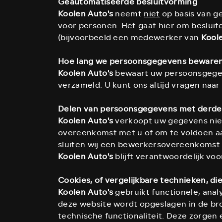
Geautomatiseerde besluitvorming
Koolen Auto's
neemt
niet
op basis van g
voor personen. Het gaat hier om beslu
(bijvoorbeeld een medewerker van
Kool
Hoe lang we persoonsgegevens beware
Koolen Auto's
bewaart uw persoonsgegeve
verzameld. U kunt ons altijd vragen naa
Delen van persoonsgegevens met derd
Koolen Auto's
verkoopt uw gegevens niet 
overeenkomst met u of om te voldoen aa
sluiten wij een bewerkersovereenkomst 
Koolen Auto's
blijft verantwoordelijk vo
Cookies, of vergelijkbare technieken, di
Koolen Auto's
gebruikt functionele, analy
deze website wordt opgeslagen in de br
technische functionaliteit. Deze zorgen