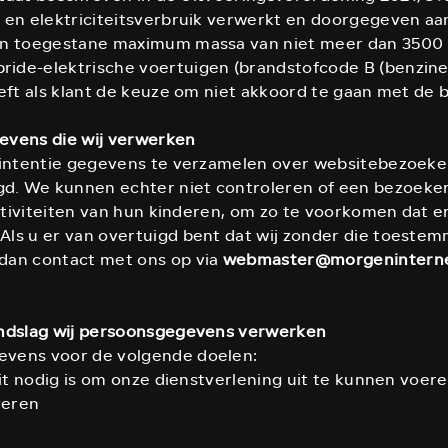
 en elektriciteitsverbruik verwerkt en doorgegeven aan
en toegestane maximum massa van niet meer dan 3500 kg
de-elektrische voertuigen (brandstofcode B (benzine), 
eft als klant de keuze om niet akkoord te gaan met de 
evens die wij verwerken
intentie gegevens te verzamelen over websitebezoekers d
. We kunnen echter niet controleren of een bezoeker 
 activiteiten van hun kinderen, om zo te voorkomen dat
Als u er van overtuigd bent dat wij zonder die toeste
dan contact met ons op via
webmaster@morgeninterne
ondslag wij persoonsgegevens verwerken
vens voor de volgende doelen:
dit nodig is om onze dienstverlening uit te kunnen voer
veren