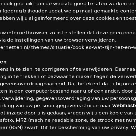
ook gebruikt om de website goed te laten werken en 
urfgedrag bijhouden zodat we op maat gemaakte conte
hebben wij u al geïnformeerd over deze cookies en toe
uw internetbrowser zo in te stellen dat deze geen cook
 via de instellingen van uw browser verwijderen.
internetten.nl/themes/situatie/cookies-wat-zijn-het-en
ren
s in te zien, te corrigeren of te verwijderen. Daarna
g in te trekken of bezwaar te maken tegen de verwe
egevensoverdraagbaarheid. Dat betekent dat u bij ons 
ken in een computerbestand naar u of een ander, door 
e, verwijdering, gegevensoverdraging van uw persoonsg
erking van uw persoonsgegevens sturen naar
webmaste
tot inzage door u is gedaan, vragen wij u een kopie van
asfoto, MRZ (machine readable zone, de strook met nu
 (BSN) zwart. Dit ter bescherming van uw privacy. We