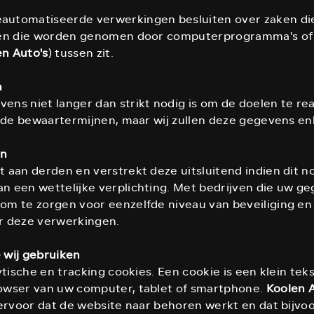
eautomatiseerde verwerkingen besluiten over zaken di
iten die worden genomen door computerprogramma's of
en Auto's
) tussen zit.
n
ns niet langer dan strikt nodig is om de doelen te r
r de bewaartermijnen, maar wij zullen deze gegevens en
en
aan derden en verstrekt deze uitsluitend indien dit no
n een wettelijke verplichting. Met bedrijven die uw g
om te zorgen voor eenzelfde niveau van beveiliging en
or deze verwerkingen.
e wij gebruiken
tische en tracking cookies. Een cookie is een klein tek
owser van uw computer, tablet of smartphone.
Koolen A
 ervoor dat de website naar behoren werkt en dat bijvo