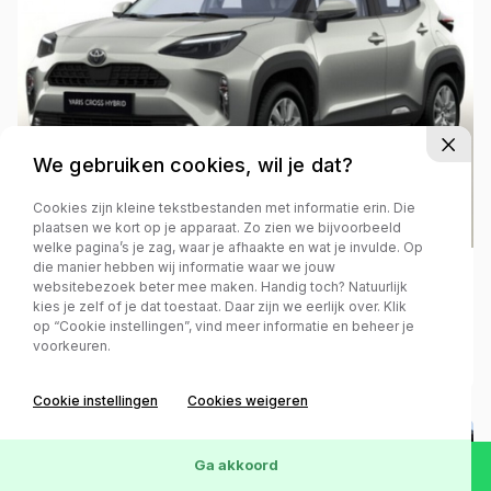
We gebruiken cookies, wil je dat?
Cookies zijn kleine tekstbestanden met informatie erin. Die
plaatsen we kort op je apparaat. Zo zien we bijvoorbeeld
welke pagina’s je zag, waar je afhaakte en wat je invulde. Op
die manier hebben wij informatie waar we jouw
Toyota Yaris Cross
websitebezoek beter mee maken. Handig toch? Natuurlijk
kies je zelf of je dat toestaat. Daar zijn we eerlijk over. Klik
1.5 HYBR 115 ACTIVE-Pakket , Winter
op “Cookie instellingen”, vind meer informatie en beheer je
Pakket
voorkeuren.
Cookie instellingen
Cookies weigeren
Ga akkoord