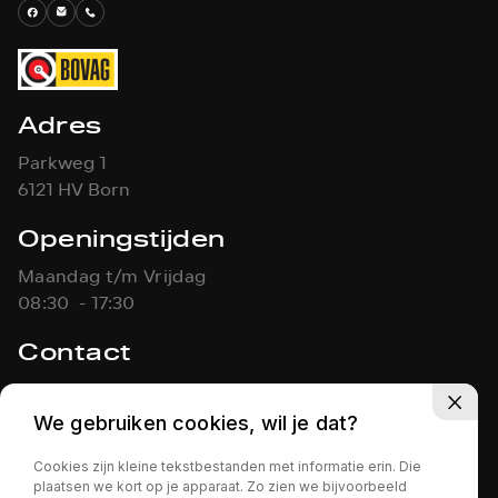
Adres
Parkweg 1
6121 HV Born
Openingstijden
Maandag t/m Vrijdag
08:30 - 17:30
Contact
046-4861451
info@koolen-autos.nl
We gebruiken cookies, wil je dat?
Cookies zijn kleine tekstbestanden met informatie erin. Die
KOOLEN AUTO'S
Privacy policy
plaatsen we kort op je apparaat. Zo zien we bijvoorbeeld