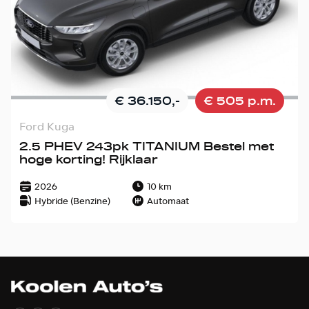
€ 36.150,-
€ 505 p.m.
Ford Kuga
2.5 PHEV 243pk TITANIUM Bestel met
hoge korting! Rijklaar
2026
10 km
Hybride (Benzine)
Automaat