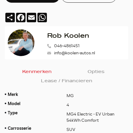
Deel
Facebook
Email
WhatsApp
Rob Koolen
046-4861451
info@koolen-autos.nl
Kenmerken
Opties
Lease / Financieren
Merk
MG
Model
4
Type
MG4 Electric - EV Urban
54kWh Comfort
Carrosserie
SUV