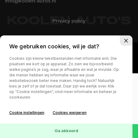
info@koolen-autos.nl
KOOLEN AUTO'S
Privacy policy
We gebruiken cookies, wil je dat?
Cookies zijn kleine tekstbestanden met informatie erin. Die
plaatsen we kort op je apparaat. Zo zien we bijvoorbeeld
welke pagina’s je zag, waar je afhaakte en wat je invulde. Op
die manier hebben wij informatie waar we jouw
websitebezoek beter mee maken. Handig toch? Natuurlijk
kies je zelf of je dat toestaat. Daar zijn we eerlijk over. Klik
op “Cookie instellingen”, vind meer informatie en beheer je
voorkeuren.
Cookie instellingen
Cookies weigeren
Ga akkoord