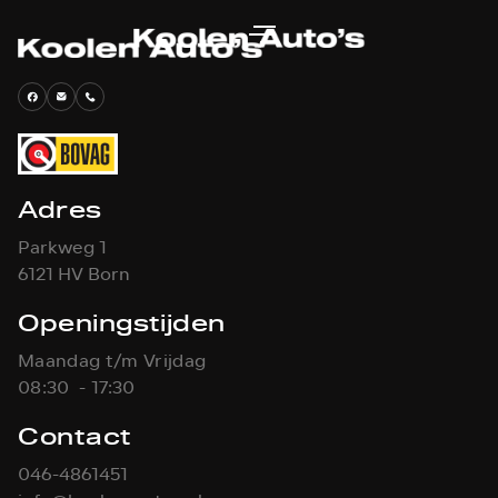
Adres
Parkweg 1
6121 HV Born
Openingstijden
Maandag t/m Vrijdag
08:30 - 17:30
Contact
046-4861451