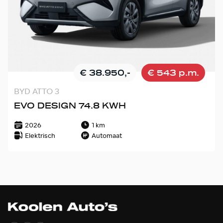
€ 38.950,-
€ 543 p.m.
BYD ATTO 3
EVO DESIGN 74.8 KWH
2026
1 km
Elektrisch
Automaat