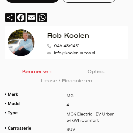
Deel
Facebook
Email
WhatsApp
Rob Koolen
046-4861451
info@koolen-autos.nl
Kenmerken
Opties
Lease / Financieren
Merk
MG
Model
4
Type
MG4 Electric - EV Urban
54kWh Comfort
Carrosserie
SUV