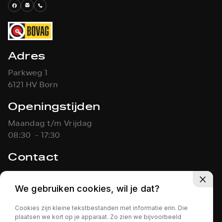
Adres
Parkweg 1
6121 HV Born
Openingstijden
Maandag t/m Vrijdag
08:30 - 17:30
Contact
046-4861451
info@koolen-autos.nl
We gebruiken cookies, wil je dat?
Cookies zijn kleine tekstbestanden met informatie erin. Die
KOOLEN AUTO'S
Privacy policy
plaatsen we kort op je apparaat. Zo zien we bijvoorbeeld