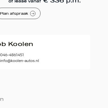
€ 336 p.m.
of lease vanaf
Plan afspraak
App
b Koolen
046-4861451
info@koolen-autos.nl
en