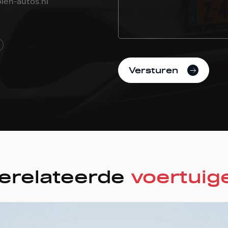
len-autos.nl
Versturen
erelateerde
voertuig