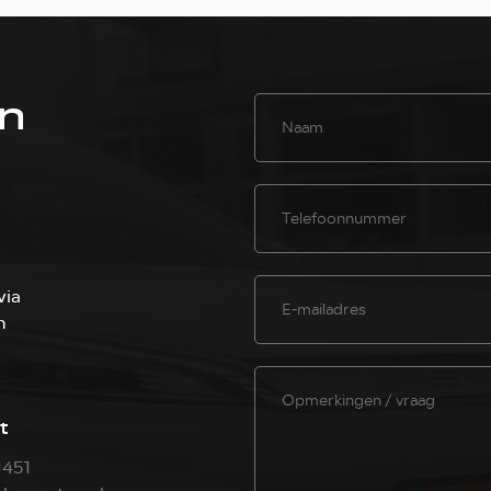
en
via
n
t
1451