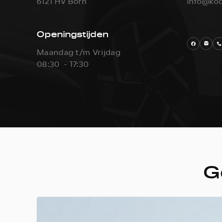
6121 HV Born
info@koo
Openingstijden
Maandag t/m Vrijdag
08:30 - 17:30
G