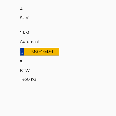
4
SUV
1 KM
Automaat
MG-4-ED-1
5
BTW
1460 KG