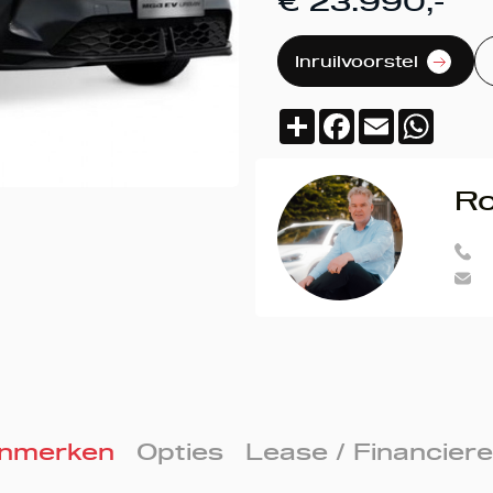
€ 23.990,-
Inruilvoorstel
Deel
Facebook
Email
Whats
Ro
nmerken
Opties
Lease / Financier