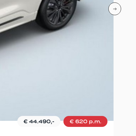
€ 44.490,-
€ 620 p.m.
CUPRA 