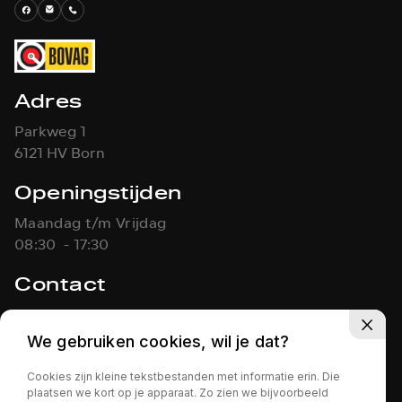
Adres
Parkweg 1
6121 HV Born
Openingstijden
Maandag t/m Vrijdag
08:30 - 17:30
Contact
046-4861451
info@koolen-autos.nl
We gebruiken cookies, wil je dat?
Cookies zijn kleine tekstbestanden met informatie erin. Die
KOOLEN AUTO'S
Privacy policy
plaatsen we kort op je apparaat. Zo zien we bijvoorbeeld