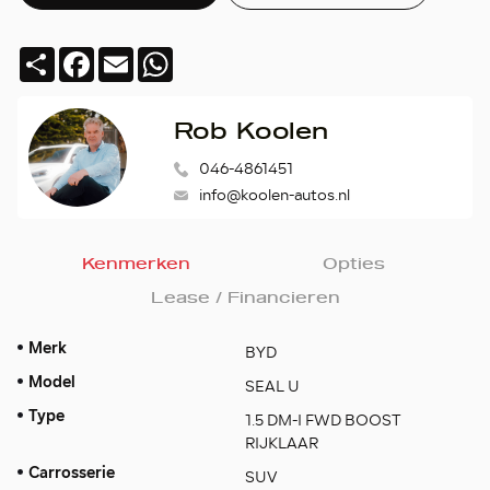
Deel
Facebook
Email
WhatsApp
Rob Koolen
046-4861451
info@koolen-autos.nl
Kenmerken
Opties
Lease / Financieren
Merk
BYD
Model
SEAL U
Type
1.5 DM-I FWD BOOST
RIJKLAAR
Carrosserie
SUV