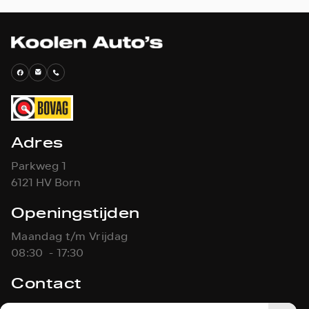
Adres
Parkweg 1
6121 HV Born
Openingstijden
Maandag t/m Vrijdag
08:30 - 17:30
Contact
046-4861451