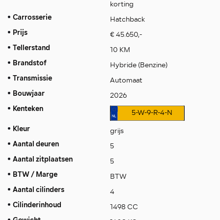
korting
Carrosserie
Hatchback
Prijs
€ 45.650,-
Tellerstand
10 KM
Brandstof
Hybride (Benzine)
Transmissie
Automaat
Bouwjaar
2026
Kenteken
5-W-9-R-4-N
Kleur
grijs
Aantal deuren
5
Aantal zitplaatsen
5
BTW / Marge
BTW
Aantal cilinders
4
Cilinderinhoud
1498 CC