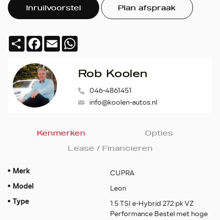
Inruilvoorstel
Plan afspraak
Deel
Facebook
Email
WhatsApp
Rob Koolen
046-4861451
info@koolen-autos.nl
Kenmerken
Opties
Lease / Financieren
Merk
CUPRA
Model
Leon
Type
1.5 TSI e-Hybrid 272 pk VZ
Performance Bestel met hoge