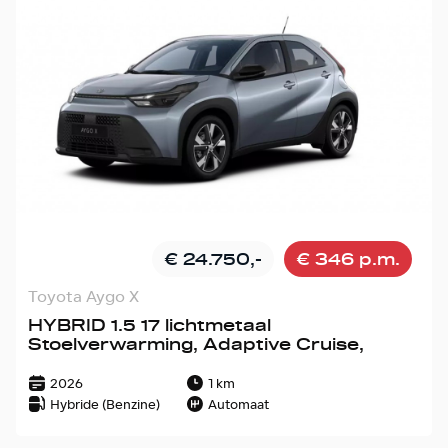
€ 24.750,-
€ 346 p.m.
Toyota Aygo X
HYBRID 1.5 17 lichtmetaal
Stoelverwarming, Adaptive Cruise,
2026
1 km
Hybride (Benzine)
Automaat