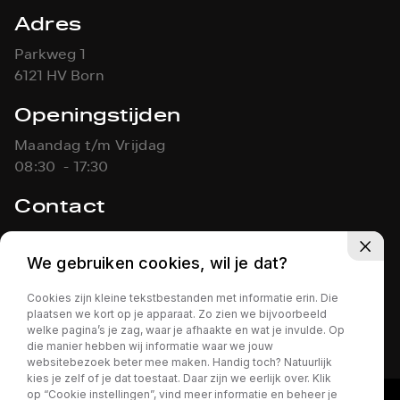
Adres
Parkweg 1
6121 HV Born
Openingstijden
Maandag t/m Vrijdag
08:30 - 17:30
Contact
046-4861451
info@koolen-autos.nl
We gebruiken cookies, wil je dat?
Cookies zijn kleine tekstbestanden met informatie erin. Die
KOOLEN AUTO'S
Privacy policy
plaatsen we kort op je apparaat. Zo zien we bijvoorbeeld
welke pagina’s je zag, waar je afhaakte en wat je invulde. Op
die manier hebben wij informatie waar we jouw
websitebezoek beter mee maken. Handig toch? Natuurlijk
kies je zelf of je dat toestaat. Daar zijn we eerlijk over. Klik
op “Cookie instellingen”, vind meer informatie en beheer je