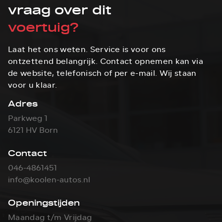
vraag over dit
voertuig?
Laat het ons weten. Service is voor ons
ontzettend belangrijk. Contact opnemen kan via
de website, telefonisch of per e-mail. Wij staan
voor u klaar.
Adres
Parkweg 1
6121 HV Born
Contact
046-4861451
info@koolen-autos.nl
Openingstijden
Maandag t/m Vrijdag