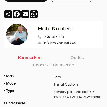
Deel
Facebook
Email
WhatsApp
Rob Koolen
046-4861451
info@koolen-autos.nl
Kenmerken
Opties
Lease / Financieren
Merk
Ford
Model
Transit Custom
Type
Kombi 9 pers. Vol. elektr. 71
kWh . 340 L2H1 100kW Trend
Carrosserie